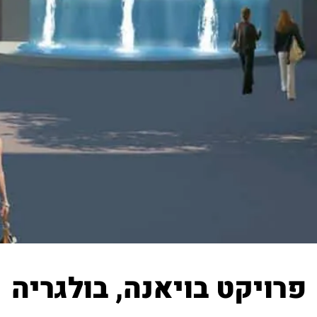
פרויקט בויאנה, בולגריה