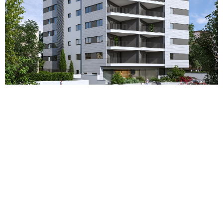
הקודם
הבא
כל הפרויקטים
office@lir-architects.com
+972-3-6817601
המגדלור 13 תל אביב יפו 68037 ישראל