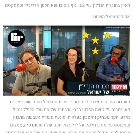
ראיון בתוכנית הנדל"ן של 102 אף אם בנושא תכנון אדריכלי שממקסם
את פוטנציאל השטח
חשיבות התכנון האדריכלי היסודי בפרויקטים של התחדשות עירונית.
כאן נסביר על גישת התכנון הרב-שכבתית של המשרד הכולל ניהול
מידע, חקר מעמיק וחיסכון בעלויות, מונעת טעויות הנובעות מתכנון
שמבוסס על מידע חלקי. על ידי ניצול חכם של הטופוגרפיה, צמצום
שטחי ליבה וייעול מבנים עם עירוב שימושים, המשרד מבטיח ליזמים