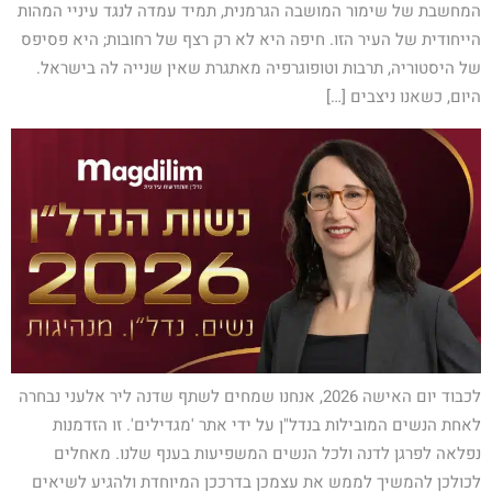
המחשבת של שימור המושבה הגרמנית, תמיד עמדה לנגד עיניי המהות
הייחודית של העיר הזו. חיפה היא לא רק רצף של רחובות; היא פסיפס
של היסטוריה, תרבות וטופוגרפיה מאתגרת שאין שנייה לה בישראל.
היום, כשאנו ניצבים […]
לכבוד יום האישה 2026, אנחנו שמחים לשתף שדנה ליר אלעני נבחרה
לאחת הנשים המובילות בנדל"ן על ידי אתר 'מגדילים'. זו הזדמנות
נפלאה לפרגן לדנה ולכל הנשים המשפיעות בענף שלנו. מאחלים
לכולכן להמשיך לממש את עצמכן בדרככן המיוחדת ולהגיע לשיאים