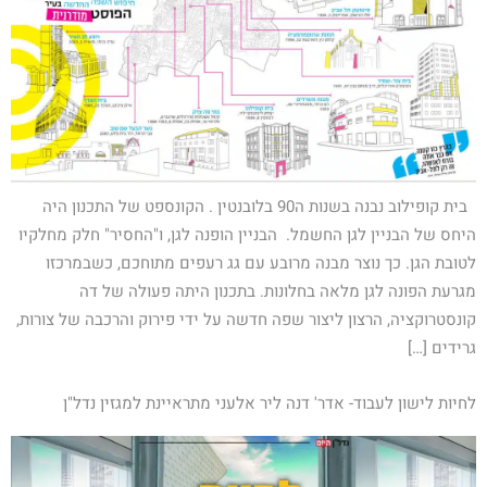
בית קופילוב נבנה בשנות ה90 בלובנטין . הקונספט של התכנון היה
היחס של הבניין לגן החשמל. הבניין הופנה לגן, ו"החסיר" חלק מחלקיו
לטובת הגן. כך נוצר מבנה מרובע עם גג רעפים מתוחכם, כשבמרכזו
מגרעת הפונה לגן מלאה בחלונות. בתכנון היתה פעולה של דה
קונסטרוקציה, הרצון ליצור שפה חדשה על ידי פירוק והרכבה של צורות,
גרידים […]
לחיות לישון לעבוד- אדר' דנה ליר אלעני מתראיינת למגזין נדל"ן